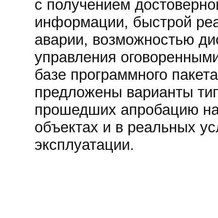
с получением достоверно
информации, быстрой ре
аварии, возможностью ди
управления оговоренными
базе программного пакета
предложены варианты ти
прошедших апробацию на
объектах и в реальных у
эксплуатации.
П АСУТП
автоматизированные сис
технологическими проце
горно-обогатительный ко
коммунальное хозяйство