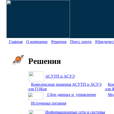
Главная
О компании
Решения
Пресс центр
Юридическ
Решения
АСУТП и АСУЭ
Комплексные решения АСУТП и АСУЭ
Ко
для ГОКов
для
Сбор данных и управление
Мод
Источники питания
Информационные сети и системы