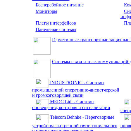
Бесперебойное питание
Ко
Мониторы
Сис
инфр
Платы интерфейсов
Пла
Панельные системы
Герметичные транспортные защитные 
Системы связи и теле- коммуникаций
INDUSTRONIC - Cистемы
промышленной оперативно-диспетчерской
и громкоговорящей связи
MEDC Ltd. - Системы
оповещения, контроля и сигнализации
спец
Telecom Behnke - Переговорные
устройства экстренной связи социального
опов
и промышленного назначения