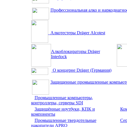
Профессиональная алко и наркодиагно
Алкотестеры Dräger Аlcotest
Алкоблокираторы Dräger
Interlock
О концерне Dräger (Германия)
Защищенные промышленные компьюте
Промышленные компьютеры,
контроллеры, серверы SDI
Защищённые ноутбуки, КПК и
Ком
компоненты
Промышленные твердотельные
Се
накопители APRO