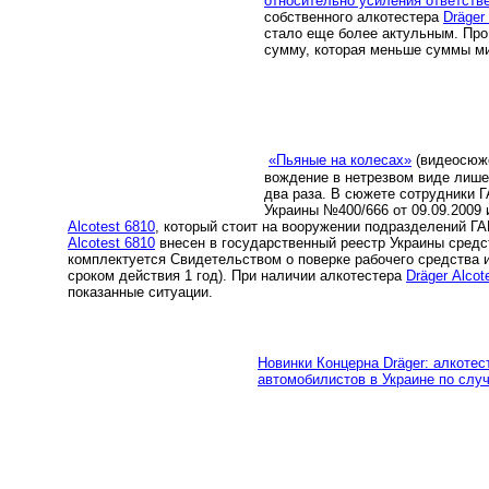
относительно усиления ответств
собственного алкотестера
Dräger
стало еще более актульным. Пр
сумму, которая меньше суммы м
«Пьяные на колесах»
(видеосюже
вождение в нетрезвом виде лише
два раза. В сюжете сотрудники 
Украины №400/666 от 09.09.2009
Аlcotest 6810
, который стоит на вооружении подразделений Г
Аlcotest 6810
внесен в государственный реестр Украины средс
комплектуется Свидетельством о поверке рабочего средства 
сроком действия 1 год). При наличии алкотестера
Dräger Аlcot
показанные ситуации.
Новинки Концерна Dräger: алкотест
автомобилистов в Украине по слу