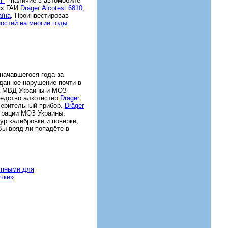
я"
- наличие в автомобиле
ях ГАИ
Dräger Аlcotest 6810
,
аїна
. Проинвестировав
остей на многие годы
.
начавшегося года за
данное нарушение почти в
за МВД Украины и МОЗ
редство алкотестер
Dräger
змерительный прибор.
Dräger
страции МОЗ Украины,
ур калибровки и поверки,
ы вряд ли попадёте в
тупными для
очки»