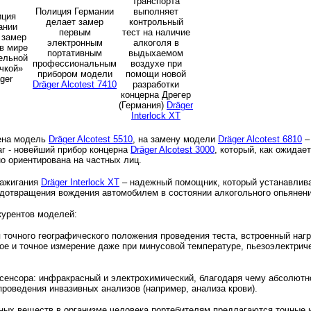
транспорта
Полиция Германии
выполняет
ция 
делает замер
контрольный
нии 
первым
тест на наличие
замер 
электронным
алкоголя в
первой в мире 
портативным
выдыхаемом
льной 
профессиональным
воздухе при
чкой
»
прибором модели
помощи новой
ger
Dräger Alcotest 7410
разработки
концерна Дрегер
(Германия)
Dräger
Interlock XT
ена модель
Dräger Alcotest 5510
, на замену модели
Dräger Alcotest 6810
–
г - новейший прибор концерна
Dräger Alcotest 3000
, который, как ожидае
о ориентирована на частных лиц.
зажигания
Dräger Interlock XT
– надежный помощник, который устанавлива
редотвращения вождения автомобилем в состоянии алкогольного опьянени
курентов моделей:
точного географического положения проведения теста, встроенный наг
ое и точное измерение даже при минусовой температуре, пьезоэлектриче
.
сенсора: инфракрасный и электрохимический, благодаря чему абсолютн
роведения инвазивных анализов (например, анализа крови).
пных веществ в организме человека портебителям предлагаются точные 