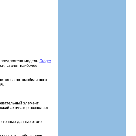
 предложена модель
Dräger
тся, станет наиболее
ется на автомобили всех
я.
ревательный элемент
ский активатор позволяет
о точные данные этого
и простые в обращении