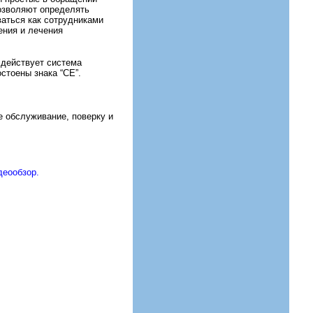
озволяют определять
аться как сотрудниками
ения и лечения
действует система
стоены знака “СЕ”.
е обслуживание, поверку и
деообзор.