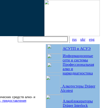
rus
ukr
eng
АСУТП и АСУЭ
Информационные
сети и системы
Профессиональная
алко и
наркодиагностика
Алкотестеры Dräger
Аlcotest
ческих средств алко- и
к, предоставления
Алкоблокираторы
Dräger Interlock