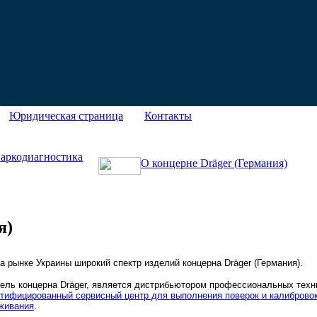
Юридическая страница
Контакты
наркодиагностика
О концерне Dräger (Германия)
я)
а рынке Украины широкий спектр изделий концерна Dräger (Германия).
ль концерна Dräger, является дистрибьютором профессиональных техни
тифицированный сервисный центр для выполнения поверок и калиброво
уживания
.