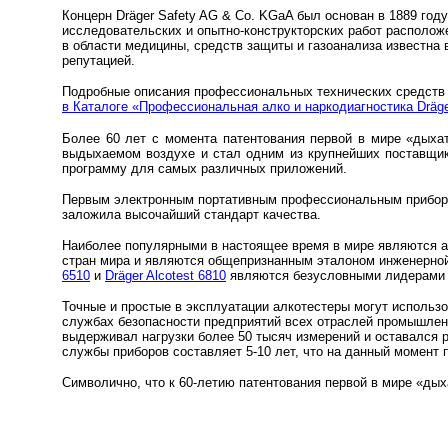
Концерн Dräger Safety AG & Co. KGaA был основан в 1889 год
исследовательских и опытно-конструкторских работ располож
в области медицины, средств защиты и газоанализа известна 
репутацией.
Подробные описания профессиональных технических средств 
в Каталоге «Профессиональная алко и наркодиагностика Dräg
Более 60 лет с момента патентования первой в мире «дыхат
выдыхаемом воздухе и стал одним из крупнейших поставщи
программу для самых различных приложений.
Первым электронным портативным профессиональным прибо
заложила высочайший стандарт качества.
Наиболее популярными в настоящее время в мире являются 
стран мира и являются общепризнанным эталоном инженерной
6510
и
Dräger Alcotest 6810
являются безусловными лидерами
Точные и простые в эксплуатации алкотестеры могут использо
службах безопасности предприятий всех отраслей промышленн
выдерживал нагрузки более 50 тысяч измерений и оставался 
службы приборов составляет 5-10 лет, что на данный момент
Символично, что к 60-летию патентования первой в мире «ды