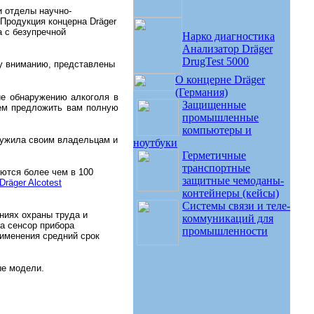
и отделы научно-
Продукция концерна Dräger
а с безупречной
Нарко диагностика
Анализатор Dräger
DrugTest 5000
му вниманию, представлены
О концерне Dräger
(Германия)
ие обнаружению алкоголя в
Защищенные
ем предложить вам полную
промышленные
компьютеры и
служила своим владельцам и
ноутбуки
Герметичные
транспортные
яются более чем в 100
защитные чемоданы-
Dräger Alcotest
контейнеры (кейсы)
Системы связи и теле-
ниях охраны труда и
коммуникаций для
а сенсор прибора
промышленности
рименения средний срок
ые модели.