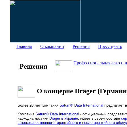
Главная
О компании
Решения
Пресс центр
Профессиональная алко и 
Решения
О концерне Dräger (Германи
Более 20 лет Компания
Saturn® Data International
предлагает н
Компания
Saturn® Data International
- официальный представите
наркодиагностики
Dräger в Украине
, имеет в своём составе
сер
высококачественного гарантийного и послегарантийного обсл