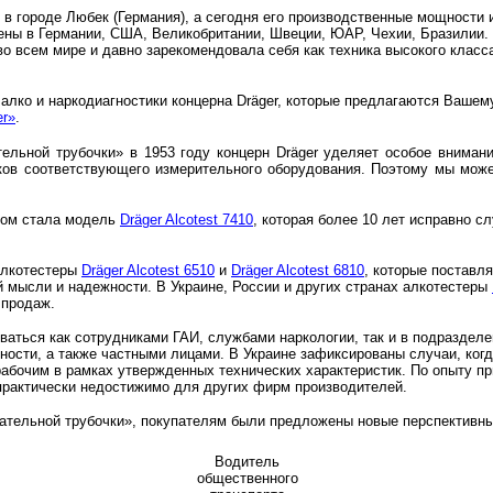
у в городе Любек (Германия), а сегодня его производственные мощности 
ены в Германии, США, Великобритании, Швеции, ЮАР, Чехии, Бразилии. 
во всем мире и давно зарекомендовала себя как техника высокого класс
алко и наркодиагностики концерна Dräger, которые предлагаются Ваше
er»
.
ельной трубочки» в 1953 году концерн Dräger уделяет особое вниман
ков соответствующего измерительного оборудования. Поэтому мы мож
ром стала модель
Dräger Alcotest 7410
, которая более 10 лет исправно 
алкотестеры
Dräger Alcotest 6510
и
Dräger Alcotest 6810
, которые поставл
 мысли и надежности. В Украине, России и других странах алкотестеры
 продаж.
ваться как сотрудниками ГАИ, службами наркологии, так и в подразделе
ости, а также частными лицами. В Украине зафиксированы случаи, когд
рабочим в рамках утвержденных технических характеристик. По опыту п
 практически недостижимо для других фирм производителей.
хательной трубочки», покупателям были предложены новые перспективн
Водитель
общественного