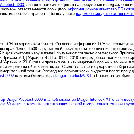
енности за управление транспортными средствами в состоянии опьянени
 Аlcotest 3000
, аналогичного имеющимся на вооружении в подразделени
о размеры отвественности сообщило
информационное агентство РБК-Укр
инимального из штрафов – Вы получаете
надежное средство от неприятн
т ТСН на украинском языке). Согласно информации ТСН за первые дни 
ны прав более 3 500 нарушителей, несмотря на увеличение штрафов за 
ГАИ для контроля нарушителей применяют согласно совместного Прика
 и Приказа МВД Украины №33 от 01.03.2010 утвержденное техническое с
АИ Украины с 2010 года и проявил себя как надежный удобный точный и
тв измерительной техники, имеет Свидетельство государственной реги
измерительной техники (последнее периодически выдается после процед
est 3000
или алкоблокиратора
Dräger Interlock® XT
в Вашем автомобиле В
ер Dräger Аlcotest 3000 и алкоблокиратор Dräger Interlock XT стали дос
чаю 60-летия с момента патентования первой в мире «дыхательной труб