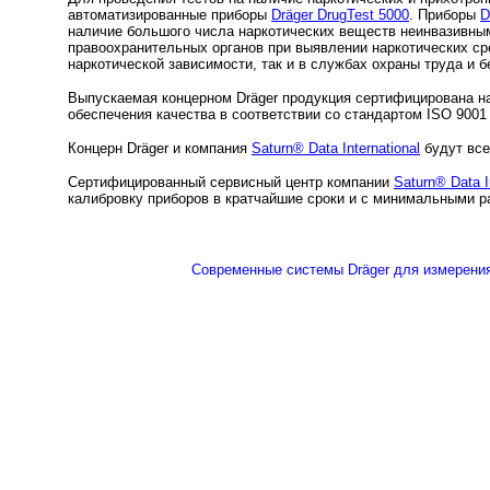
автоматизированные приборы
Dräger DrugTest 5000
. Приборы
D
наличие большого числа наркотических веществ неинвазивны
правоохранительных органов при выявлении наркотических с
наркотической зависимости, так и в службах охраны труда и 
Выпускаемая концерном Dräger продукция сертифицирована 
обеспечения качества в соответствии со стандартом ISO 900
Концерн Dräger и компания
Saturn® Data International
будут все
Сертифицированный сервисный центр компании
Saturn® Data I
калибровку приборов в кратчайшие сроки и с минимальными р
Современные системы Dräger для измерения