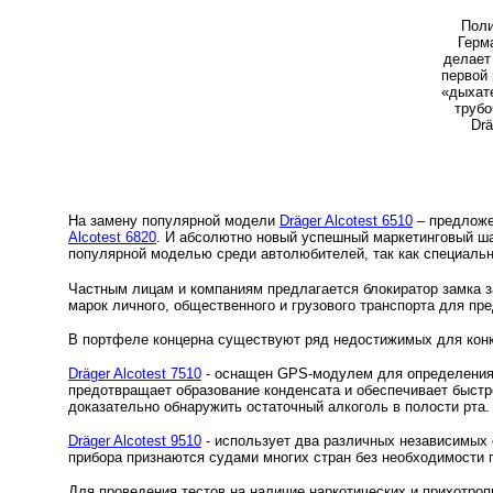
Поли
Герма
делает 
«
дыхате
трубо
Dr
ä
На замену популярной модели
Dräger Alcotest 6510
– предлож
Alcotest 6820
. И абсолютно новый успешный маркетинговый ша
популярной моделью среди автолюбителей, так как специальн
Частным лицам и компаниям предлагается блокиратор замка 
марок личного, общественного и грузового транспорта для п
В портфеле концерна существуют ряд недостижимых для кон
Dräger Alcotest 7510
- оснащен GPS-модулем для определения 
предотвращает образование конденсата и обеспечивает быстр
доказательно обнаружить остаточный алкоголь в полости рта
Dräger Alcotest 9510
- использует два различных независимых 
прибора признаются судами многих стран без необходимости п
Для проведения тестов на наличие наркотических и прихотро