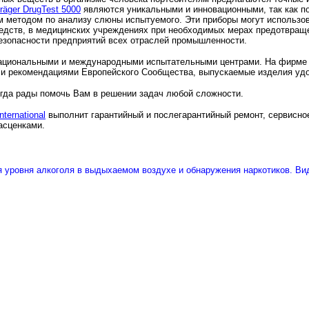
räger DrugTest 5000
являются уникальными и инновационными, так как п
м методом по анализу слюны испытуемого. Эти приборы могут использов
редств, в медицинских учреждениях при необходимых мерах предотвращ
безопасности предприятий всех отраслей промышленности.
национальными и международными испытательными центрами. На фирме 
1 и рекомендациями Европейского Сообщества, выпускаемые изделия удо
гда рады помочь Вам в решении задач любой сложности.
nternational
выполнит гарантийный и послегарантийный ремонт, сервисно
асценками.
 уровня алкоголя в выдыхаемом воздухе и обнаружения наркотиков. Ви