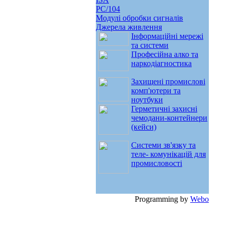
PC/104
Модулі обробки сигналів
Джерела живлення
Інформаційні мережі
та системи
Професійна алко та
наркодіагностика
Захищені промислові
комп'ютери та
ноутбуки
Герметичні захисні
чемодани-контейнери
(кейси)
Системи зв'язку та
теле- комунікацій для
промисловості
Programming by
Webo