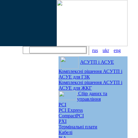
rus
ukr
eng
АСУТП і АСУЕ
Комплексні рішення АСУТП і
АСУЕ для ГЗК
Комплексні рішення АСУТП і
АСУЕ для ЖКГ
Сбір даних та
управління
PCI
PCI Express
CompactPCI
PXI
Термінальні плати
Кабелі
ISA