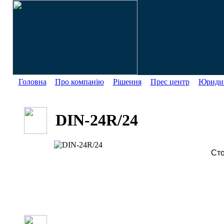
Головна
Про компанію
Рішення
Прес центр
Юридич
DIN-24R/24
Сто